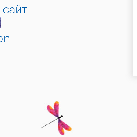
 сайт
М
on